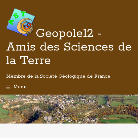
Geopole12 -
Amis des Sciences de
la Terre
Membre de la Société Géologique de France
Menu
Aller
au
contenu
principal